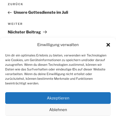
Beitragsnavigation
Vorheriger
ZURÜCK
Beitrag
Unsere Gottesdienste im Juli
Nächster
WEITER
Beitrag
Nächster Beitrag
Einwilligung verwalten
Um dir ein optimales Erlebnis zu bieten, verwenden wir Technologien
wie Cookies, um Geräteinformationen zu speichern und/oder darauf
zuzugreifen. Wenn du diesen Technologien zustimmst, können wir
SUCHEN
Daten wie das Surfverhalten oder eindeutige IDs auf dieser Website
verarbeiten. Wenn du deine Einwillligung nicht erteilst oder
zurückziehst, können bestimmte Merkmale und Funktionen
Suche
Suche
beeinträchtigt werden.
nach:
Akzeptieren
Ablehnen
E-