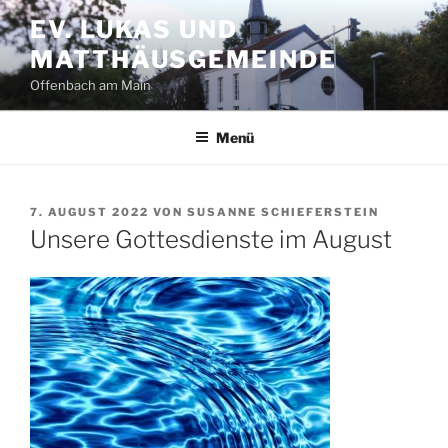
Zum
EV. LUKAS UND
Inhalt
MATTHÄUSGEMEINDE
springen
Offenbach am Main
Menü
VERÖFFENTLICHT
7. AUGUST 2022
VON
SUSANNE SCHIEFERSTEIN
AM
Unsere Gottesdienste im August