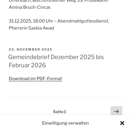
Offenbach, Bischofsheimer Weg 39, Prodekanin
Amina Bruch-Cincar.
31.12.2025, 18.00 Uhr – Abendmahlgottesdienst,
Pfarrerin Saskia Awad
VERÖFFENTLICHT
23. NOVEMBER 2025
AM
Gemeindebrief Dezember 2025 bis
Februar 2026
Download im PDF-Format
Seitennummerierung
Näch
Seite
1
Seit
der
Einwilligung verwalten
Beiträge