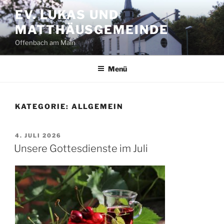
Zum
EV. LUKAS UND
Inhalt
MATTHÄUSGEMEINDE
springen
Offenbach am Main
Menü
KATEGORIE:
ALLGEMEIN
VERÖFFENTLICHT
4. JULI 2026
AM
Unsere Gottesdienste im Juli