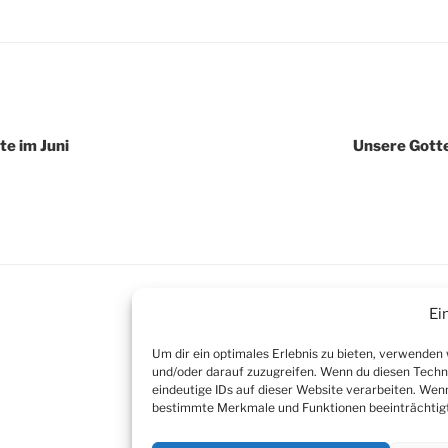
igation
e im Juni
Unsere Gott
Ei
SUCHEN
Um dir ein optimales Erlebnis zu bieten, verwenden
Suche
und/oder darauf zuzugreifen. Wenn du diesen Techn
nach:
eindeutige IDs auf dieser Website verarbeiten. Wenn 
bestimmte Merkmale und Funktionen beeinträchtig