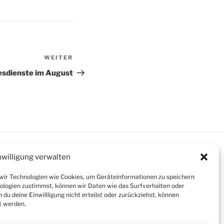
WEITER
Nächster
Beitrag
esdienste im August
nwilligung verwalten
 wir Technologien wie Cookies, um Geräteinformationen zu speichern
ologien zustimmst, können wir Daten wie das Surfverhalten oder
Suchen
du deine Einwillligung nicht erteilst oder zurückziehst, können
t werden.