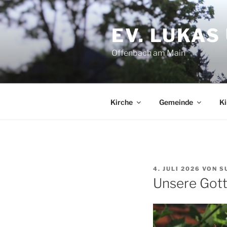
Zum
Inhalt
EV. LUKA
springen
Offenbach am Main
Kirche
Gemeinde
Ki
VERÖFFENTLICHT
4. JULI 2026
VON
S
AM
Unsere Gott