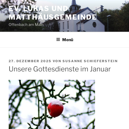
Zum
EV. LUKAS UND
Inhalt
MATTHÄUSGEMEINDE
springen
Offenbach am Main
Menü
VERÖFFENTLICHT
27. DEZEMBER 2025
VON
SUSANNE SCHIEFERSTEIN
AM
Unsere Gottesdienste im Januar