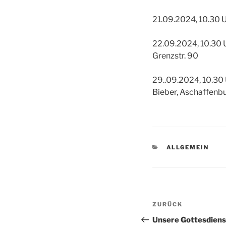
21.09.2024, 10.30 U
22.09.2024, 10.30 
Grenzstr. 90
29..09.2024, 10.30
Bieber, Aschaffenbu
KATEGORIEN
ALLGEMEIN
Beitragsnav
Vorheriger
ZURÜCK
Beitrag
Unsere Gottesdiens