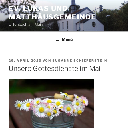
Zum
EV. LUKAS UND
Inhalt
MATTHÄUSGEMEINDE
springen
Offenbach am Main
Menü
VERÖFFENTLICHT
29. APRIL 2023
VON
SUSANNE SCHIEFERSTEIN
AM
Unsere Gottesdienste im Mai