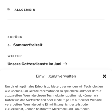
KATEGORIEN
ALLGEMEIN
Beitragsnavigation
Vorheriger
ZURÜCK
Beitrag
Sommerfreizeit
Nächster
WEITER
Beitrag
Unsere Gottesdienste im Juni
Einwilligung verwalten
Um dir ein optimales Erlebnis zu bieten, verwenden wir Technologien
wie Cookies, um Geräteinformationen zu speichern und/oder darauf
zuzugreifen. Wenn du diesen Technologien zustimmst, können wir
SUCHEN
Daten wie das Surfverhalten oder eindeutige IDs auf dieser Website
verarbeiten. Wenn du deine Einwillligung nicht erteilst oder
zurückziehst, können bestimmte Merkmale und Funktionen
Suche
Suche