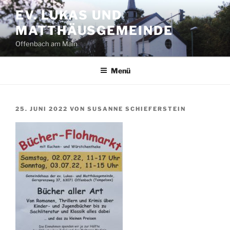
Zum
EV. LUKAS UND
Inhalt
MATTHÄUSGEMEINDE
springen
Offenbach am Main
Menü
VERÖFFENTLICHT
25. JUNI 2022
VON
SUSANNE SCHIEFERSTEIN
AM