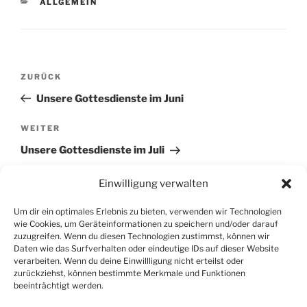
KATEGORIEN
ALLGEMEIN
Beitragsnavigation
Vorheriger
ZURÜCK
Beitrag
Unsere Gottesdienste im Juni
Nächster
WEITER
Beitrag
Unsere Gottesdienste im Juli
Einwilligung verwalten
Um dir ein optimales Erlebnis zu bieten, verwenden wir Technologien
wie Cookies, um Geräteinformationen zu speichern und/oder darauf
zuzugreifen. Wenn du diesen Technologien zustimmst, können wir
SUCHEN
Daten wie das Surfverhalten oder eindeutige IDs auf dieser Website
verarbeiten. Wenn du deine Einwillligung nicht erteilst oder
zurückziehst, können bestimmte Merkmale und Funktionen
Suche
Suche
beeinträchtigt werden.
nach: