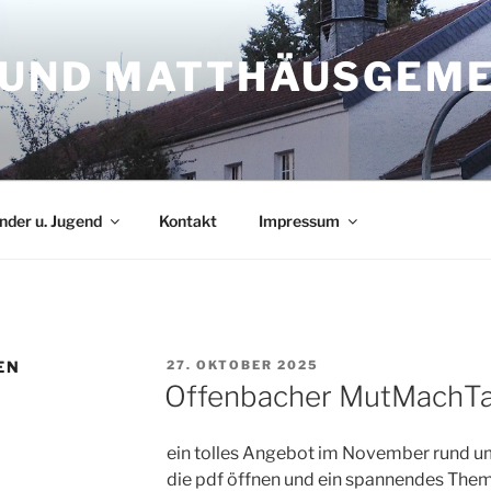
S UND MATTHÄUSGEM
nder u. Jugend
Kontakt
Impressum
VERÖFFENTLICHT
EN
27. OKTOBER 2025
AM
Offenbacher MutMachT
ein tolles Angebot im November rund um 
die pdf öffnen und ein spannendes The