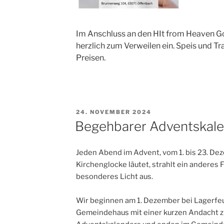
Im Anschluss an den HIt from Heaven Got
herzlich zum Verweilen ein. Speis und Tr
Preisen.
VERÖFFENTLICHT
24. NOVEMBER 2024
AM
Begehbarer Adventskal
Jeden Abend im Advent, vom 1. bis 23. De
Kirchenglocke läutet, strahlt ein anderes 
besonderes Licht aus.
Wir beginnen am 1. Dezember bei Lagerfe
Gemeindehaus mit einer kurzen Andacht z