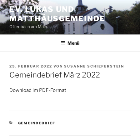
Zum
EV. LUKAS UND
Inhalt
MATTHÄUSGEMEINDE
springen
Offenbach am Main
Menü
VERÖFFENTLICHT
25. FEBRUAR 2022
VON
SUSANNE SCHIEFERSTEIN
AM
Gemeindebrief März 2022
Download im PDF-Format
KATEGORIEN
GEMEINDEBRIEF