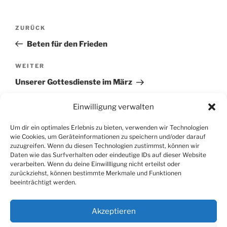
Beitragsnavigation
Vorheriger
ZURÜCK
Beitrag
Beten für den Frieden
Nächster
WEITER
Beitrag
Unserer Gottesdienste im März
Einwilligung verwalten
Um dir ein optimales Erlebnis zu bieten, verwenden wir Technologien
wie Cookies, um Geräteinformationen zu speichern und/oder darauf
zuzugreifen. Wenn du diesen Technologien zustimmst, können wir
SUCHEN
Daten wie das Surfverhalten oder eindeutige IDs auf dieser Website
verarbeiten. Wenn du deine Einwillligung nicht erteilst oder
zurückziehst, können bestimmte Merkmale und Funktionen
Suche
Suche
beeinträchtigt werden.
nach:
Akzeptieren