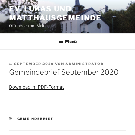
Zum
EV. LUKAS UND
Inhalt
MATTHÄUSGEMEINDE
springen
Offenbach am Main
Menü
VERÖFFENTLICHT
1. SEPTEMBER 2020
VON
ADMINISTRATOR
AM
Gemeindebrief September 2020
Download im PDF-Format
KATEGORIEN
GEMEINDEBRIEF