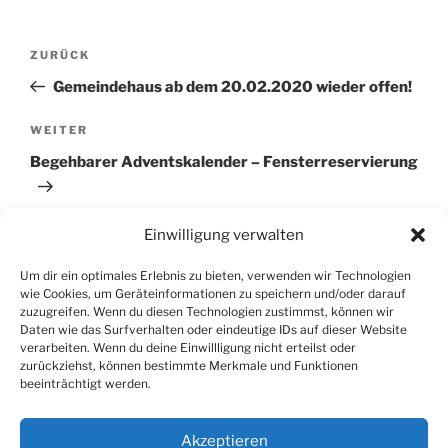
Beitragsnavigation
Vorheriger
ZURÜCK
Beitrag
Gemeindehaus ab dem 20.02.2020 wieder offen!
Nächster
WEITER
Beitrag
Begehbarer Adventskalender – Fensterreservierung
Einwilligung verwalten
Um dir ein optimales Erlebnis zu bieten, verwenden wir Technologien
wie Cookies, um Geräteinformationen zu speichern und/oder darauf
zuzugreifen. Wenn du diesen Technologien zustimmst, können wir
SUCHEN
Daten wie das Surfverhalten oder eindeutige IDs auf dieser Website
verarbeiten. Wenn du deine Einwillligung nicht erteilst oder
zurückziehst, können bestimmte Merkmale und Funktionen
Suche
Suche
beeinträchtigt werden.
nach:
Akzeptieren