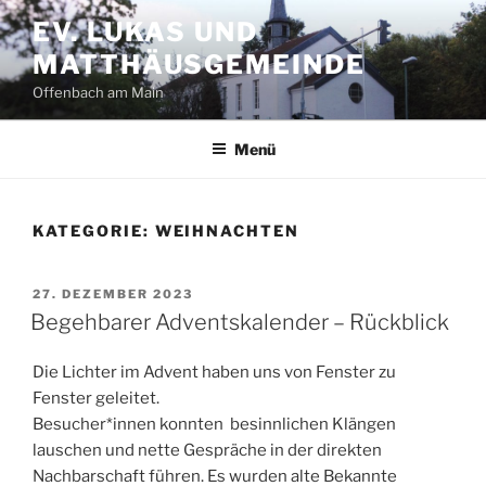
Zum
EV. LUKAS UND
Inhalt
MATTHÄUSGEMEINDE
springen
Offenbach am Main
Menü
KATEGORIE:
WEIHNACHTEN
VERÖFFENTLICHT
27. DEZEMBER 2023
AM
Begehbarer Adventskalender – Rückblick
Die Lichter im Advent haben uns von Fenster zu
Fenster geleitet.
Besucher*innen konnten besinnlichen Klängen
lauschen und nette Gespräche in der direkten
Nachbarschaft führen. Es wurden alte Bekannte