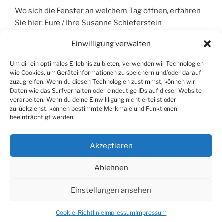
Wo sich die Fenster an welchem Tag öffnen, erfahren
Sie hier. Eure / Ihre Susanne Schieferstein
Einwilligung verwalten
Um dir ein optimales Erlebnis zu bieten, verwenden wir Technologien
wie Cookies, um Geräteinformationen zu speichern und/oder darauf
zuzugreifen. Wenn du diesen Technologien zustimmst, können wir
SUCHEN
Daten wie das Surfverhalten oder eindeutige IDs auf dieser Website
verarbeiten. Wenn du deine Einwillligung nicht erteilst oder
zurückziehst, können bestimmte Merkmale und Funktionen
Suche
Suche
beeinträchtigt werden.
nach:
Akzeptieren
Ablehnen
E-
Mail
Einstellungen ansehen
Impressum
Mit Stolz präsentiert von WordPress
Cookie-Richtlinie
Impressum
Impressum